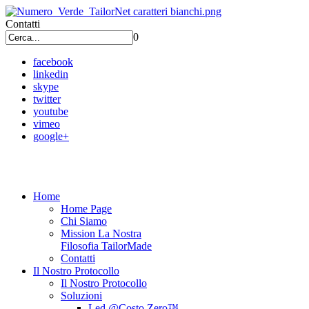
Contatti
0
facebook
linkedin
skype
twitter
youtube
vimeo
google+
Home
Home Page
Chi Siamo
Mission La Nostra
Filosofia TailorMade
Contatti
Il Nostro Protocollo
Il Nostro Protocollo
Soluzioni
Led @Costo Zero™