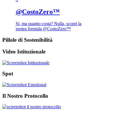
@CostoZero™
Si, ma quanto costa? Nulla, scopri la
nostra formula @CostoZero™
Pillole di Sostenibilità
Video Istituzionale
Spot
Il Nostro Protocollo