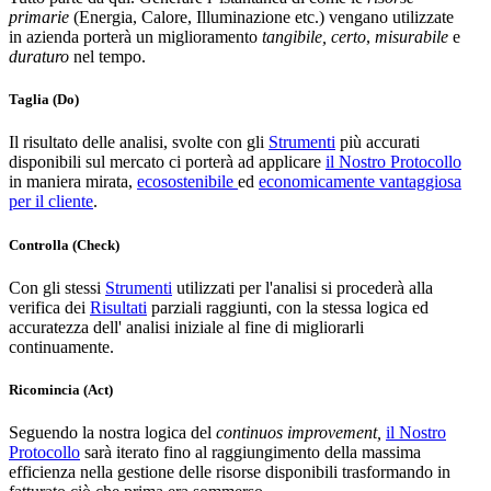
primarie
(Energia, Calore, Illuminazione etc.) vengano utilizzate
in azienda porterà un miglioramento
tangibile,
certo
,
misurabile
e
duraturo
nel tempo.
Taglia (Do)
Il risultato delle analisi, svolte con gli
Strumenti
più accurati
disponibili sul mercato ci porterà ad applicare
il Nostro Protocollo
in maniera mirata,
ecosostenibile
ed
economicamente vantaggiosa
per il cliente
.
Controlla (Check)
Con gli stessi
Strumenti
utilizzati per l'analisi si procederà alla
verifica dei
Risultati
parziali raggiunti, con la stessa logica ed
accuratezza dell' analisi iniziale al fine di migliorarli
continuamente.
Ricomincia (Act)
Seguendo la nostra logica del
continuos improvement,
il Nostro
Protocollo
sarà iterato fino al raggiungimento della massima
efficienza nella gestione delle risorse disponibili trasformando in