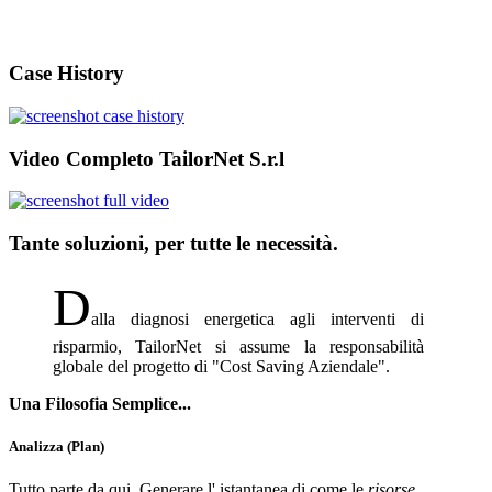
Case History
Video Completo TailorNet S.r.l
Tante soluzioni, per tutte le necessità.
D
alla diagnosi energetica agli interventi di
risparmio, TailorNet si assume la responsabilità
globale del progetto di "Cost Saving Aziendale".
Una Filosofia Semplice...
Analizza (Plan)
Tutto parte da qui. Generare l' istantanea di come le
risorse