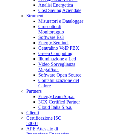
Analisi Energetica
Cost Saving Aziendale
Strumenti
Misuratori e Datalogger
Cruscotto di
Monitoraggio
Software Es3
Energy Sentinel
Centralino VoIP PBX
Green Computing
Illuminazione a Led
Video Sorveglianza
MegaPixel
Software Open Source
Contabilizzazione del
Calore
Partners
EnergyTeam S.p.a.
3CX Certified Partner
Cloud Italia S.p.a.
Clienti
Certificazione ISO
50001
APE Attestato di