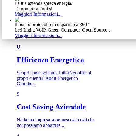
La tua azienda spreca energia.
Tu non lo sai, noi si.
Maggiori Informazioni...
Il nostro protocollo di risparmio a 360°
Led Light, VoIP, Green Computer, Open Source…
Maggiori Informazioni...
Ogni kWh che risparmi equivale a piantare un albero
U
Scopri quanti alberi puoi piantare grazie a noi!
Maggiori Informazioni...
Efficienza Energetica
Scopri come soltanto TailorNet offre ai
propri clienti l' Audit Energetico
Gratuito...
S
Cost Saving Aziendale
Nella tua impresa sono nascosti costi che
noi possiamo abbattere...
3​