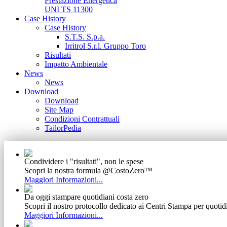
Prestazione Energetica
UNI TS 11300
Case History
Case History
S.T.S. S.p.a.
Irritrol S.r.l. Gruppo Toro
Risultati
Impatto Ambientale
News
News
Download
Download
Site Map
Condizioni Contrattuali
TailorPedia
Condividere i "risultati", non le spese
Scopri la nostra formula @CostoZero™
Maggiori Informazioni...
Da oggi stampare quotidiani costa zero
Scopri il nostro protocollo dedicato ai Centri Stampa per quotid
Maggiori Informazioni...