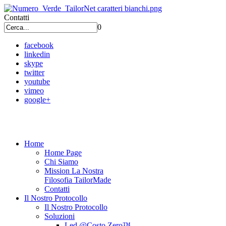
Contatti
0
facebook
linkedin
skype
twitter
youtube
vimeo
google+
Home
Home Page
Chi Siamo
Mission La Nostra
Filosofia TailorMade
Contatti
Il Nostro Protocollo
Il Nostro Protocollo
Soluzioni
Led @Costo Zero™