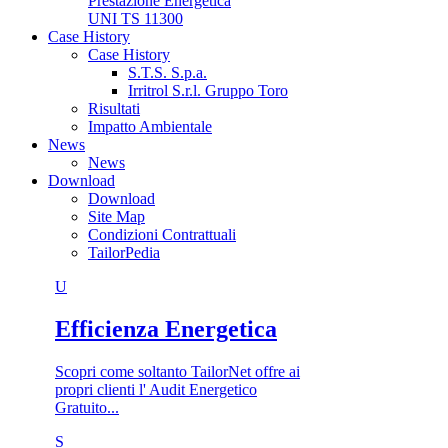
Prestazione Energetica
UNI TS 11300
Case History
Case History
S.T.S. S.p.a.
Irritrol S.r.l. Gruppo Toro
Risultati
Impatto Ambientale
News
News
Download
Download
Site Map
Condizioni Contrattuali
TailorPedia
U
Efficienza Energetica
Scopri come soltanto TailorNet offre ai
propri clienti l' Audit Energetico
Gratuito...
S