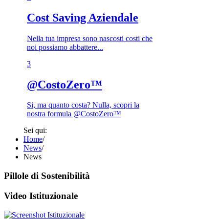
Cost Saving Aziendale
Nella tua impresa sono nascosti costi che
noi possiamo abbattere...
3​
@CostoZero™
Si, ma quanto costa? Nulla, scopri la
nostra formula @CostoZero™
Sei qui:
Home
/
News
/
News
Pillole di Sostenibilità
Video Istituzionale