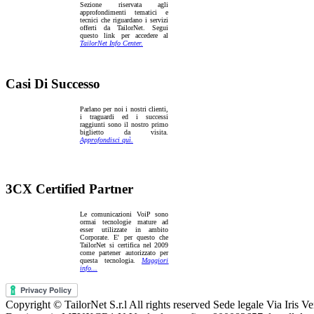
Sezione riservata agli
approfondimenti tematici e
tecnici che riguardano i servizi
offerti da TailorNet. Segui
questo link per accedere al
TailorNet Info Center.
Casi Di Successo
Parlano per noi i nostri clienti,
i traguardi ed i successi
raggiunti sono il nostro primo
biglietto da visita.
Approfondisci quì.
3CX Certified Partner
Le comunicazioni VoiP sono
ormai tecnologie mature ad
esser utilizzate in ambito
Corporate. E' per questo che
TailorNet si certifica nel 2009
come partener autorizzato per
questa tecnologia.
Maggiori
info...
Copyright © TailorNet S.r.l All rights reserved Sede legale Via Ir