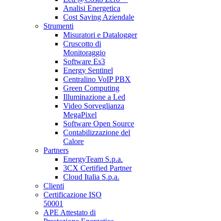
Analisi Energetica
Cost Saving Aziendale
Strumenti
Misuratori e Datalogger
Cruscotto di
Monitoraggio
Software Es3
Energy Sentinel
Centralino VoIP PBX
Green Computing
Illuminazione a Led
Video Sorveglianza
MegaPixel
Software Open Source
Contabilizzazione del
Calore
Partners
EnergyTeam S.p.a.
3CX Certified Partner
Cloud Italia S.p.a.
Clienti
Certificazione ISO
50001
APE Attestato di