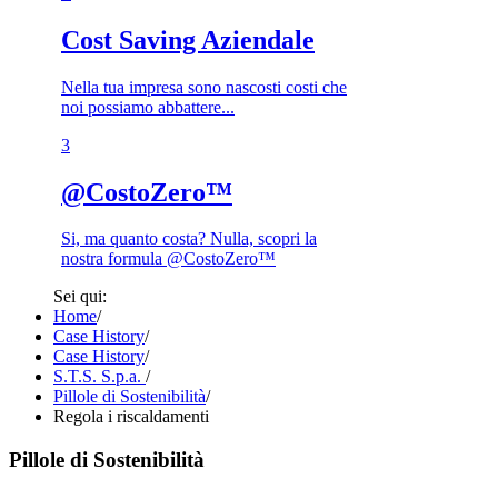
Cost Saving Aziendale
Nella tua impresa sono nascosti costi che
noi possiamo abbattere...
3​
@CostoZero™
Si, ma quanto costa? Nulla, scopri la
nostra formula @CostoZero™
Sei qui:
Home
/
Case History
/
Case History
/
S.T.S. S.p.a.
/
Pillole di Sostenibilità
/
Regola i riscaldamenti
Pillole di Sostenibilità