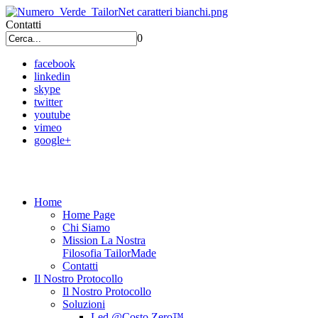
Contatti
0
facebook
linkedin
skype
twitter
youtube
vimeo
google+
Home
Home Page
Chi Siamo
Mission La Nostra
Filosofia TailorMade
Contatti
Il Nostro Protocollo
Il Nostro Protocollo
Soluzioni
Led @Costo Zero™