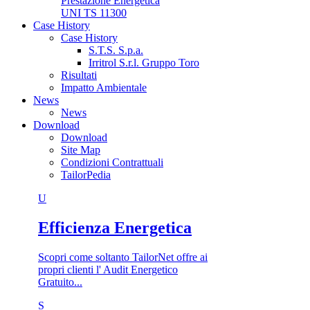
Prestazione Energetica
UNI TS 11300
Case History
Case History
S.T.S. S.p.a.
Irritrol S.r.l. Gruppo Toro
Risultati
Impatto Ambientale
News
News
Download
Download
Site Map
Condizioni Contrattuali
TailorPedia
U
Efficienza Energetica
Scopri come soltanto TailorNet offre ai
propri clienti l' Audit Energetico
Gratuito...
S