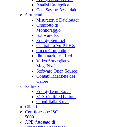
Analisi Energetica
Cost Saving Aziendale
Strumenti
Misuratori e Datalogger
Cruscotto di
Monitoraggio
Software Es3
Energy Sentinel
Centralino VoIP PBX
Green Computing
Illuminazione a Led
Video Sorveglianza
MegaPixel
Software Open Source
Contabilizzazione del
Calore
Partners
EnergyTeam S.p.a.
3CX Certified Partner
Cloud Italia S.p.a.
Clienti
Certificazione ISO
50001
APE Attestato di