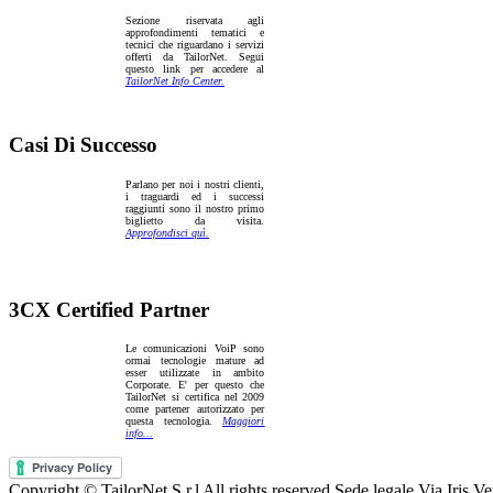
Sezione riservata agli
approfondimenti tematici e
tecnici che riguardano i servizi
offerti da TailorNet. Segui
questo link per accedere al
TailorNet Info Center.
Casi Di Successo
Parlano per noi i nostri clienti,
i traguardi ed i successi
raggiunti sono il nostro primo
biglietto da visita.
Approfondisci quì.
3CX Certified Partner
Le comunicazioni VoiP sono
ormai tecnologie mature ad
esser utilizzate in ambito
Corporate. E' per questo che
TailorNet si certifica nel 2009
come partener autorizzato per
questa tecnologia.
Maggiori
info...
Copyright © TailorNet S.r.l All rights reserved Sede legale Via Ir