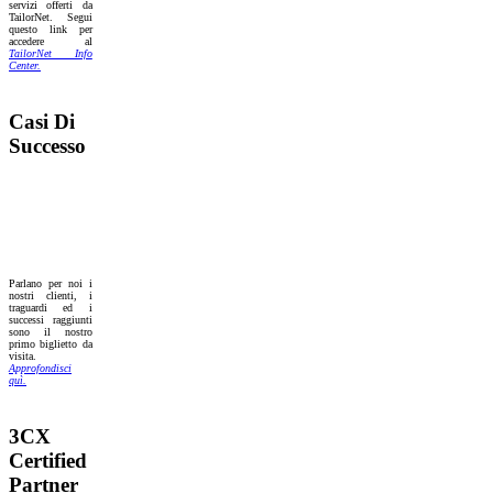
servizi offerti da
TailorNet. Segui
questo link per
accedere al
TailorNet Info
Center.
Casi Di
Successo
Parlano per noi i
nostri clienti, i
traguardi ed i
successi raggiunti
sono il nostro
primo biglietto da
visita.
Approfondisci
quì.
3CX
Certified
Partner