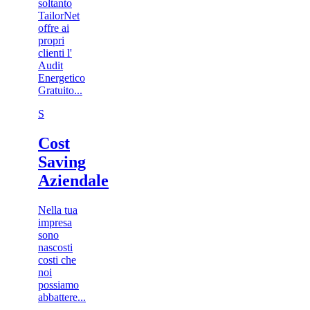
soltanto
TailorNet
offre ai
propri
clienti l'
Audit
Energetico
Gratuito...
S
Cost
Saving
Aziendale
Nella tua
impresa
sono
nascosti
costi che
noi
possiamo
abbattere...