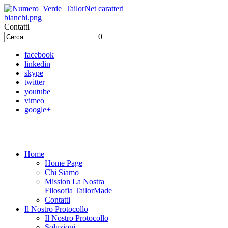
Contatti
0
facebook
linkedin
skype
twitter
youtube
vimeo
google+
Home
Home Page
Chi Siamo
Mission La Nostra
Filosofia TailorMade
Contatti
Il Nostro Protocollo
Il Nostro Protocollo
Soluzioni