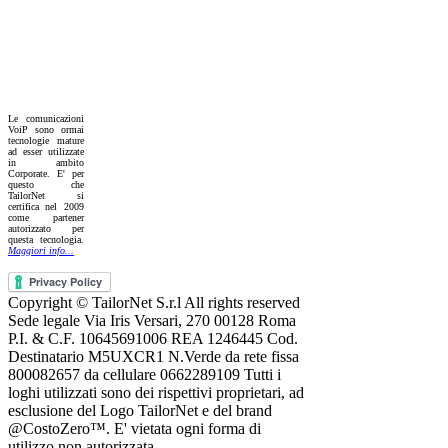
Le comunicazioni
VoiP sono ormai
tecnologie mature
ad esser utilizzate
in ambito
Corporate. E' per
questo che
TailorNet si
certifica nel 2009
come partener
autorizzato per
questa tecnologia.
Maggiori info...
Copyright © TailorNet S.r.l All rights reserved
Sede legale Via Iris Versari, 270 00128 Roma
P.I. & C.F. 10645691006 REA 1246445 Cod.
Destinatario M5UXCR1 N.Verde da rete fissa
800082657 da cellulare 0662289109 Tutti i
loghi utilizzati sono dei rispettivi proprietari, ad
esclusione del Logo TailorNet e del brand
@CostoZero™. E' vietata ogni forma di
utilizzo non autorizzata.