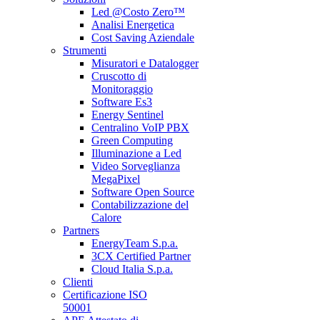
Led @Costo Zero™
Analisi Energetica
Cost Saving Aziendale
Strumenti
Misuratori e Datalogger
Cruscotto di
Monitoraggio
Software Es3
Energy Sentinel
Centralino VoIP PBX
Green Computing
Illuminazione a Led
Video Sorveglianza
MegaPixel
Software Open Source
Contabilizzazione del
Calore
Partners
EnergyTeam S.p.a.
3CX Certified Partner
Cloud Italia S.p.a.
Clienti
Certificazione ISO
50001