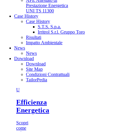
APE Attestato di
Prestazione Energetica
UNI TS 11300
Case History
Case History
S.T.S. S.p.a.
Irritrol S.r.l. Gruppo Toro
Risultati
Impatto Ambientale
News
News
Download
Download
Site Map
Condizioni Contrattuali
TailorPedia
U
Efficienza
Energetica
Scopri
come