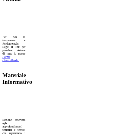
Per Noi la
trasparenza è
fondamentale.
Segui il link per
prendere visione
di tutte le nostre
Forme
Contrattuali.
Materiale
Informativo
Sezione riservata
agli
approfondimenti
tematici e tecnici
che riguardano i