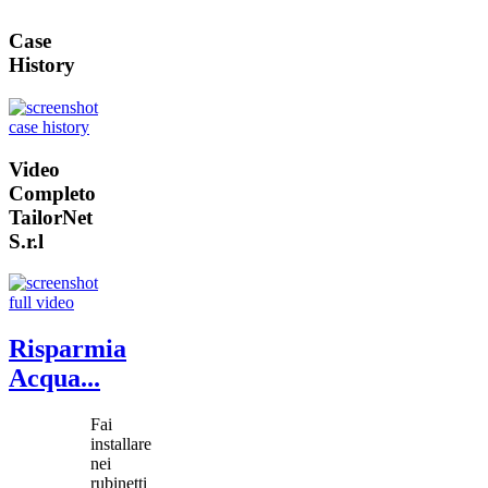
Case
History
Video
Completo
TailorNet
S.r.l
Risparmia
Acqua...
Fai
installare
nei
rubinetti