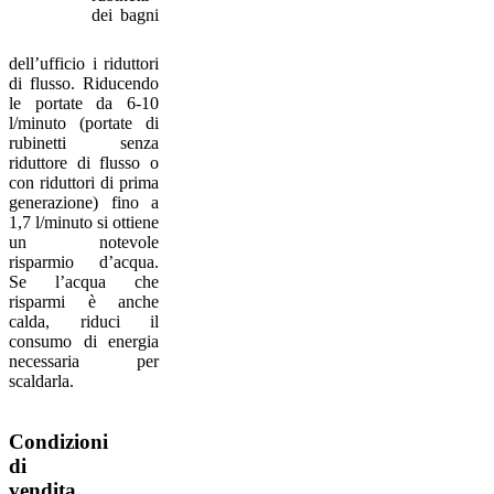
dei bagni
dell’ufficio i riduttori
di flusso. Riducendo
le portate da 6-10
l/minuto (portate di
rubinetti senza
riduttore di flusso o
con riduttori di prima
generazione) fino a
1,7 l/minuto si ottiene
un notevole
risparmio d’acqua.
Se l’acqua che
risparmi è anche
calda, riduci il
consumo di energia
necessaria per
scaldarla.​​
Condizioni
di
vendita