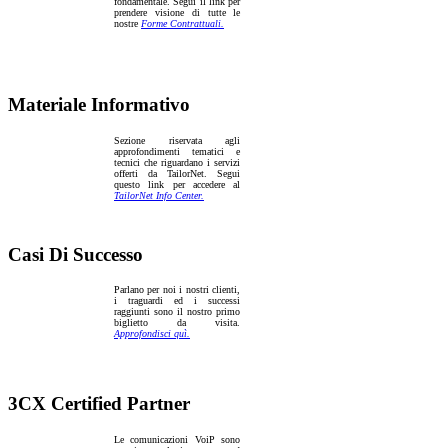
fondamentale. Segui il link per
prendere visione di tutte le
nostre
Forme Contrattuali.
Materiale Informativo
Sezione riservata agli
approfondimenti tematici e
tecnici che riguardano i servizi
offerti da TailorNet. Segui
questo link per accedere al
TailorNet Info Center.
Casi Di Successo
Parlano per noi i nostri clienti,
i traguardi ed i successi
raggiunti sono il nostro primo
biglietto da visita.
Approfondisci quì.
3CX Certified Partner
Le comunicazioni VoiP sono