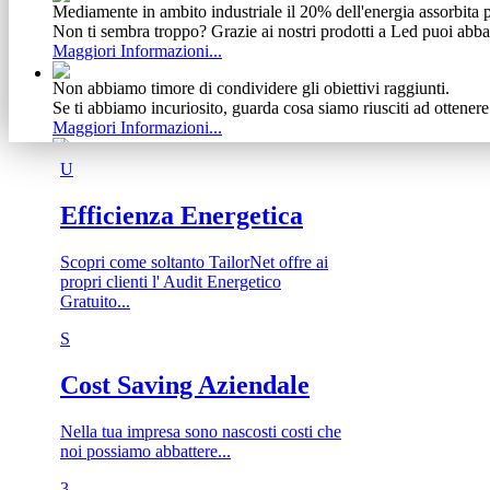
Mediamente in ambito industriale il 20% dell'energia assorbita p
Non ti sembra troppo? Grazie ai nostri prodotti a Led puoi abba
Maggiori Informazioni...
Non abbiamo timore di condividere gli obiettivi raggiunti.
Se ti abbiamo incuriosito, guarda cosa siamo riusciti ad ottener
Maggiori Informazioni...
Vediamo il cliente come un meccanismo complesso e delicato
U
Ecco perchè, dalla nostra esperienza, abbiamo tratto vantaggio s
Maggiori Informazioni...
Efficienza Energetica
Scopri come soltanto TailorNet offre ai
propri clienti l' Audit Energetico
Gratuito...
S
Cost Saving Aziendale
Nella tua impresa sono nascosti costi che
noi possiamo abbattere...
3​