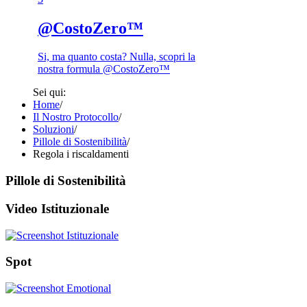
@CostoZero™
Si, ma quanto costa? Nulla, scopri la
nostra formula @CostoZero™
Sei qui:
Home
/
Il Nostro Protocollo
/
Soluzioni
/
Pillole di Sostenibilità
/
Regola i riscaldamenti
Pillole di Sostenibilità
Video Istituzionale
Spot