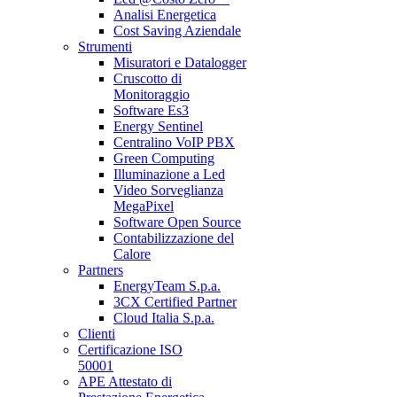
Analisi Energetica
Cost Saving Aziendale
Strumenti
Misuratori e Datalogger
Cruscotto di
Monitoraggio
Software Es3
Energy Sentinel
Centralino VoIP PBX
Green Computing
Illuminazione a Led
Video Sorveglianza
MegaPixel
Software Open Source
Contabilizzazione del
Calore
Partners
EnergyTeam S.p.a.
3CX Certified Partner
Cloud Italia S.p.a.
Clienti
Certificazione ISO
50001
APE Attestato di