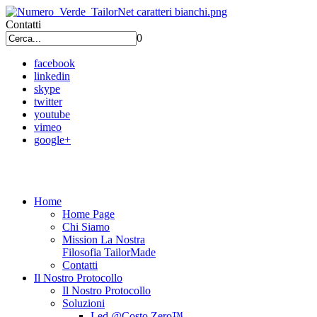
Contatti
0
facebook
linkedin
skype
twitter
youtube
vimeo
google+
Home
Home Page
Chi Siamo
Mission La Nostra
Filosofia TailorMade
Contatti
Il Nostro Protocollo
Il Nostro Protocollo
Soluzioni
Led @Costo Zero™