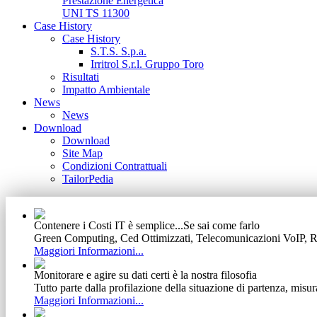
Prestazione Energetica
UNI TS 11300
Case History
Case History
S.T.S. S.p.a.
Irritrol S.r.l. Gruppo Toro
Risultati
Impatto Ambientale
News
News
Download
Download
Site Map
Condizioni Contrattuali
TailorPedia
Contenere i Costi IT è semplice...Se sai come farlo
Green Computing, Ced Ottimizzati, Telecomunicazioni VoIP, Ret
Maggiori Informazioni...
Monitorare e agire su dati certi è la nostra filosofia
Tutto parte dalla profilazione della situazione di partenza, misur
Maggiori Informazioni...