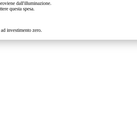
roviene dall'illuminazione.
ttere questa spesa.
e ad investimento zero.
pecializzandoci in una vasta gamma di prodotti e servizi. Scoprili ades