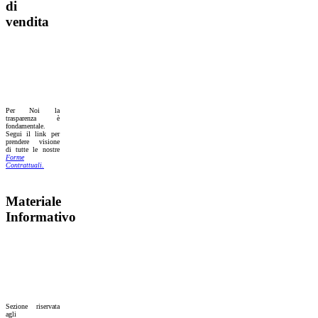
di
vendita
Per Noi la
trasparenza è
fondamentale.
Segui il link per
prendere visione
di tutte le nostre
Forme
Contrattuali.
Materiale
Informativo
Sezione riservata
agli