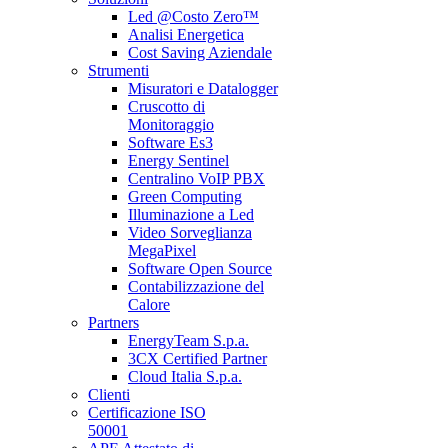
Led @Costo Zero™
Analisi Energetica
Cost Saving Aziendale
Strumenti
Misuratori e Datalogger
Cruscotto di
Monitoraggio
Software Es3
Energy Sentinel
Centralino VoIP PBX
Green Computing
Illuminazione a Led
Video Sorveglianza
MegaPixel
Software Open Source
Contabilizzazione del
Calore
Partners
EnergyTeam S.p.a.
3CX Certified Partner
Cloud Italia S.p.a.
Clienti
Certificazione ISO
50001