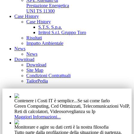
APE Attestato di
Prestazione Energetica
UNI TS 11300
Case History
Case History
S.T.S. S.p.a.
Irritrol S.r.l. Gruppo Toro
Risultati
Impatto Ambientale
News
News
Download
Download
Site Map
Condizioni Contrattuali
TailorPedia
Contenere i Costi IT è semplice...Se sai come farlo
Green Computing, Ced Ottimizzati, Telecomunicazioni VoIP,
Reti di calcolatori, Videosorveglianza su Ip
Maggiori Informazioni...
Monitorare e agire su dati certi è la nostra filosofia
Tutto parte dalla profilazione della situazione di partenza,