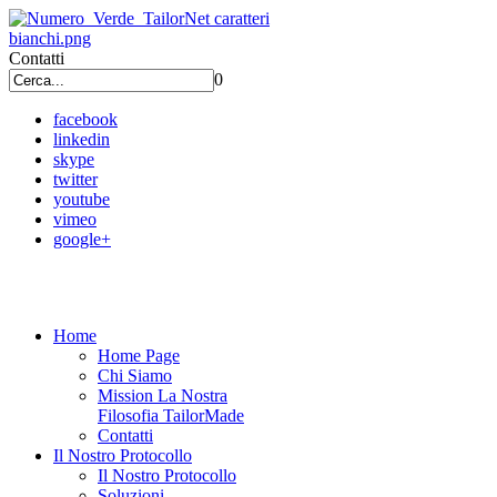
Contatti
0
facebook
linkedin
skype
twitter
youtube
vimeo
google+
Home
Home Page
Chi Siamo
Mission La Nostra
Filosofia TailorMade
Contatti
Il Nostro Protocollo
Il Nostro Protocollo
Soluzioni