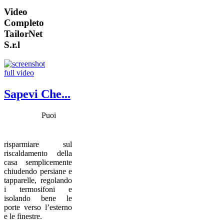
Video
Completo
TailorNet
S.r.l
Sapevi Che...
Puoi
risparmiare sul
riscaldamento della
casa semplicemente
chiudendo persiane e
tapparelle, regolando
i termosifoni e
isolando bene le
porte verso l’esterno
e le finestre.