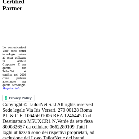
Certified
Partner
Le comunicazioni
VoiP sono ormai
tecnologie mature
ad esser utilizzate
in ambito
Corporate. E' per
questo che
TailorNet si
certifica nel 2009
come partener
autorizzato per
questa tecnologia.
Maggiori info...
Copyright © TailorNet S.r.l All rights reserved
Sede legale Via Iris Versari, 270 00128 Roma
P.I. & C.F. 10645691006 REA 1246445 Cod.
Destinatario M5UXCR1 N.Verde da rete fissa
800082657 da cellulare 0662289109 Tutti i
loghi utilizzati sono dei rispettivi proprietari, ad
esclusione del Logo TailorNet e del brand