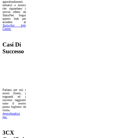
approfondimenti
tematici e tecnici
che riguardano i
servizi offerti da
TailorNet. Segui
questo link per
accedere al
TailorNet Info
Center.
Casi Di
Successo
Parlano per noi i
nostri clienti, i
traguardi ed i
successi raggiunti
sono il nostro
primo biglietto da
visita.
Approfondisci
quì.
3CX