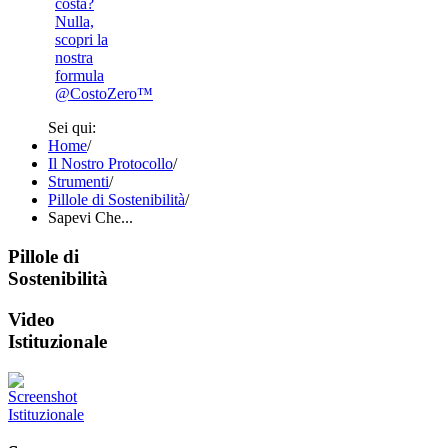
costa?
Nulla,
scopri la
nostra
formula
@CostoZero™
Sei qui:
Home
/
Il Nostro Protocollo
/
Strumenti
/
Pillole di Sostenibilità
/
Sapevi Che...
Pillole di
Sostenibilità
Video
Istituzionale