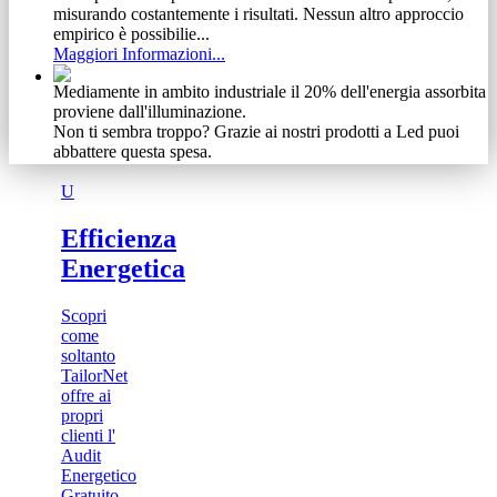
misurando costantemente i risultati. Nessun altro approccio
empirico è possibilie...
Maggiori Informazioni...
Mediamente in ambito industriale il 20% dell'energia assorbita
proviene dall'illuminazione.
Non ti sembra troppo? Grazie ai nostri prodotti a Led puoi
abbattere questa spesa.
Maggiori Informazioni...
U
Non abbiamo timore di condividere gli obiettivi raggiunti.
Se ti abbiamo incuriosito, guarda cosa siamo riusciti ad
Efficienza
ottenere ad investimento zero.
Energetica
Maggiori Informazioni...
Vediamo il cliente come un meccanismo complesso e delicato
Scopri
Ecco perchè, dalla nostra esperienza, abbiamo tratto vantaggio
come
specializzandoci in una vasta gamma di prodotti e servizi.
soltanto
Scoprili adesso
TailorNet
Maggiori Informazioni...
offre ai
propri
clienti l'
Audit
Energetico
Gratuito...