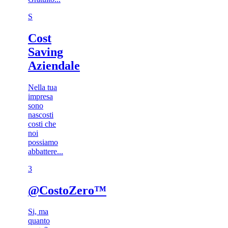
S
Cost
Saving
Aziendale
Nella tua
impresa
sono
nascosti
costi che
noi
possiamo
abbattere...
3​
@CostoZero™
Si, ma
quanto