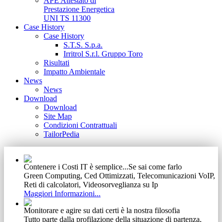
APE Attestato di
Prestazione Energetica
UNI TS 11300
Case History
Case History
S.T.S. S.p.a.
Irritrol S.r.l. Gruppo Toro
Risultati
Impatto Ambientale
News
News
Download
Download
Site Map
Condizioni Contrattuali
TailorPedia
Contenere i Costi IT è semplice...Se sai come farlo
Green Computing, Ced Ottimizzati, Telecomunicazioni VoIP,
Reti di calcolatori, Videosorveglianza su Ip
Maggiori Informazioni...
Monitorare e agire su dati certi è la nostra filosofia
Tutto parte dalla profilazione della situazione di partenza,