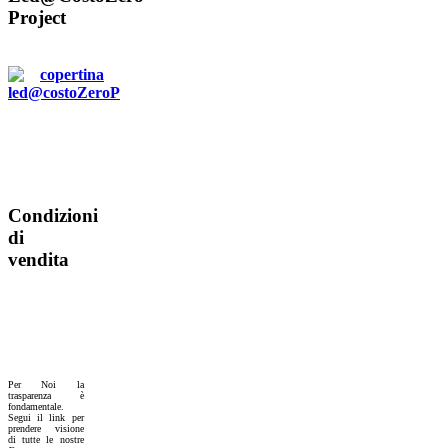
Project
Condizioni
di
vendita
Per Noi la
trasparenza è
fondamentale.
Segui il link per
prendere visione
di tutte le nostre