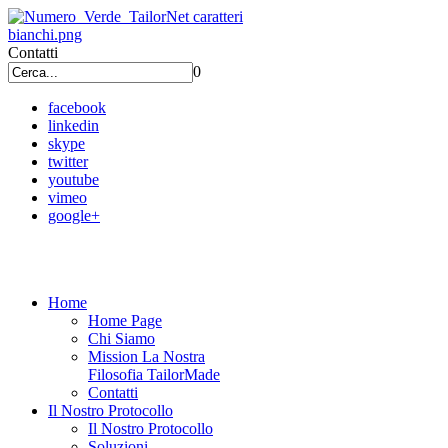
Contatti
0
facebook
linkedin
skype
twitter
youtube
vimeo
google+
Home
Home Page
Chi Siamo
Mission La Nostra
Filosofia TailorMade
Contatti
Il Nostro Protocollo
Il Nostro Protocollo
Soluzioni