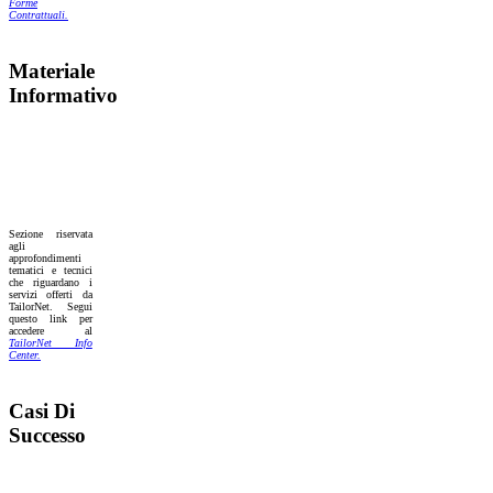
Forme
Contrattuali.
Materiale
Informativo
Sezione riservata
agli
approfondimenti
tematici e tecnici
che riguardano i
servizi offerti da
TailorNet. Segui
questo link per
accedere al
TailorNet Info
Center.
Casi Di
Successo