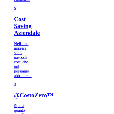
S
Cost
Saving
Aziendale
Nella tua
impresa
sono
nascosti
costi che
noi
possiamo
abbattere...
3​
@CostoZero™
Si, ma
quanto