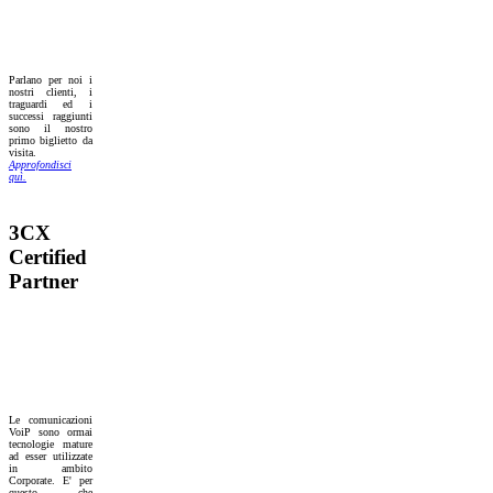
Parlano per noi i
nostri clienti, i
traguardi ed i
successi raggiunti
sono il nostro
primo biglietto da
visita.
Approfondisci
quì.
3CX
Certified
Partner
Le comunicazioni
VoiP sono ormai
tecnologie mature
ad esser utilizzate
in ambito
Corporate. E' per
questo che