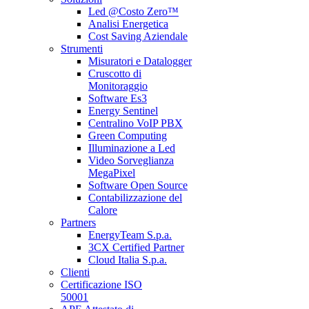
Led @Costo Zero™
Analisi Energetica
Cost Saving Aziendale
Strumenti
Misuratori e Datalogger
Cruscotto di
Monitoraggio
Software Es3
Energy Sentinel
Centralino VoIP PBX
Green Computing
Illuminazione a Led
Video Sorveglianza
MegaPixel
Software Open Source
Contabilizzazione del
Calore
Partners
EnergyTeam S.p.a.
3CX Certified Partner
Cloud Italia S.p.a.
Clienti
Certificazione ISO
50001