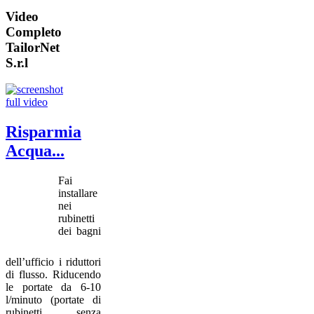
Video
Completo
TailorNet
S.r.l
Risparmia
Acqua...
Fai
installare
nei
rubinetti
dei bagni
dell’ufficio i riduttori
di flusso. Riducendo
le portate da 6-10
l/minuto (portate di
rubinetti senza