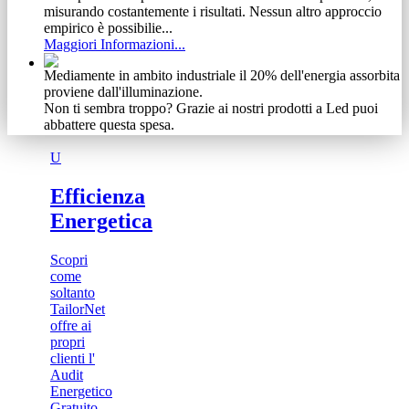
misurando costantemente i risultati. Nessun altro approccio
empirico è possibilie...
Maggiori Informazioni...
Mediamente in ambito industriale il 20% dell'energia assorbita
proviene dall'illuminazione.
Non ti sembra troppo? Grazie ai nostri prodotti a Led puoi
abbattere questa spesa.
Maggiori Informazioni...
U
Non abbiamo timore di condividere gli obiettivi raggiunti.
Se ti abbiamo incuriosito, guarda cosa siamo riusciti ad
Efficienza
ottenere ad investimento zero.
Energetica
Maggiori Informazioni...
Vediamo il cliente come un meccanismo complesso e delicato
Scopri
Ecco perchè, dalla nostra esperienza, abbiamo tratto vantaggio
come
specializzandoci in una vasta gamma di prodotti e servizi.
soltanto
Scoprili adesso
TailorNet
Maggiori Informazioni...
offre ai
propri
clienti l'
Audit
Energetico
Gratuito...