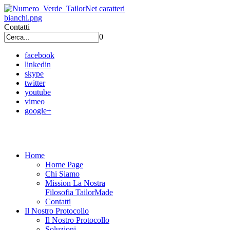
Contatti
0
facebook
linkedin
skype
twitter
youtube
vimeo
google+
Home
Home Page
Chi Siamo
Mission La Nostra
Filosofia TailorMade
Contatti
Il Nostro Protocollo
Il Nostro Protocollo
Soluzioni