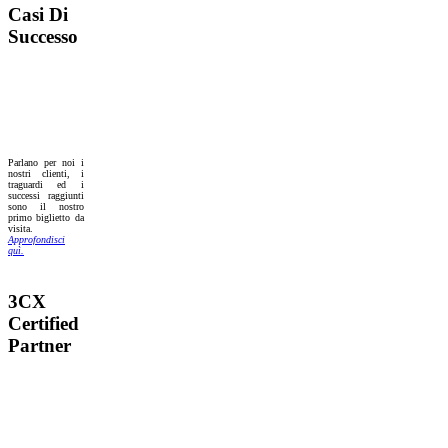
Casi Di
Successo
Parlano per noi i
nostri clienti, i
traguardi ed i
successi raggiunti
sono il nostro
primo biglietto da
visita.
Approfondisci
quì.
3CX
Certified
Partner