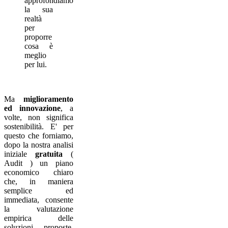
approfondiamo
la sua
realtà
per
proporre
cosa è
meglio
per lui.
Ma
miglioramento
ed innovazione
, a
volte, non significa
sostenibilità. E' per
questo che forniamo,
dopo la nostra analisi
iniziale
gratuita
(
Audit ) un piano
economico chiaro
che, in maniera
semplice ed
immediata, consente
la valutazione
empirica delle
soluzioni proposte,