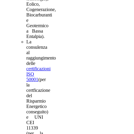
Eolico,
Cogenerazione,
Biocarburanti
e
Geotermico
a Bassa
Entalpia).
La
consulenza
al
raggiungimento
delle
certificazioni
ISO
50001
(per
la
certficazione
del
Risparmio
Energetico
conseguito)
e UNI
CEI
11339
(per la