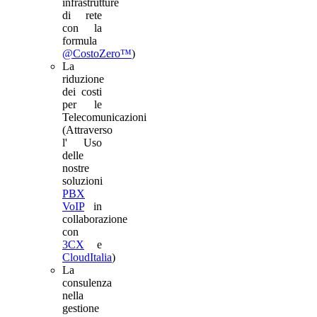
infrastrutture
di rete
con la
formula
@CostoZero™
)
La
riduzione
dei costi
per le
Telecomunicazioni
(Attraverso
l' Uso
delle
nostre
soluzioni
PBX
VoIP
in
collaborazione
con
3CX
e
CloudItalia
)
La
consulenza
nella
gestione