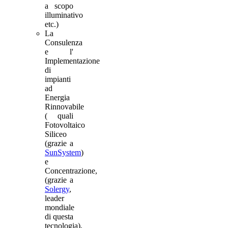
a scopo
illuminativo
etc.)
La
Consulenza
e l'
Implementazione
di
impianti
ad
Energia
Rinnovabile
( quali
Fotovoltaico
Siliceo
(grazie a
SunSystem
)
e
Concentrazione,
(grazie a
Solergy
,
leader
mondiale
di questa
tecnologia),