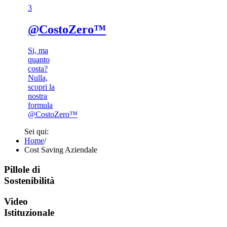
3​
@CostoZero™
Si, ma
quanto
costa?
Nulla,
scopri la
nostra
formula
@CostoZero™
Sei qui:
Home
/
Cost Saving Aziendale
Pillole di
Sostenibilità
Video
Istituzionale