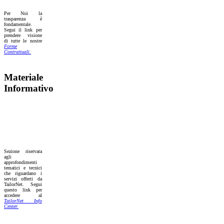
Per Noi la
trasparenza è
fondamentale.
Segui il link per
prendere visione
di tutte le nostre
Forme
Contrattuali.
Materiale
Informativo
Sezione riservata
agli
approfondimenti
tematici e tecnici
che riguardano i
servizi offerti da
TailorNet. Segui
questo link per
accedere al
TailorNet Info
Center.