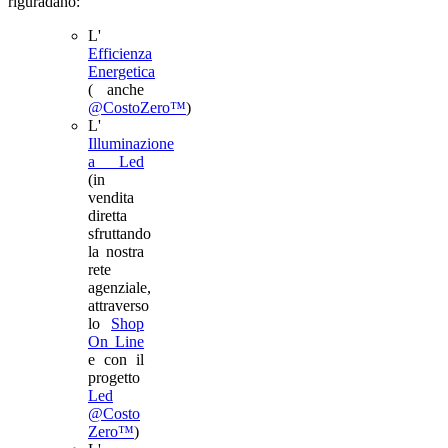
riguradano:
L'
Efficienza
Energetica
( anche
@CostoZero™
)
L'
Illuminazione
a Led
(in
vendita
diretta
sfruttando
la nostra
rete
agenziale,
attraverso
lo
Shop
On Line
e con il
progetto
Led
@Costo
Zero™
)