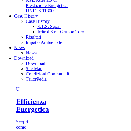
APE Attestato di
Prestazione Energetica
UNI TS 11300
Case History
Case History
S.T.S. S.p.a.
Irritrol S.r.l. Gruppo Toro
Risultati
Impatto Ambientale
News
News
Download
Download
Site Map
Condizioni Contrattuali
TailorPedia
U
Efficienza
Energetica
Scopri
come