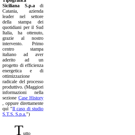
Tipografica
Siciliana S.p.a
di
Catania, azienda
leader nel settore
della stampa dei
quotidiani per il Sud
Italia, ha ottenuto,
grazie al nostro
intervento. Primo
centro stampa
italiano ad aver
aderito ad un
progetto di efficienza
energetica e di
ottimizzazione
radicale del processo
produttivo. (Maggiori
informazioni nella
sezione
Case History
, oppure direttamente
quì "
Il caso di studio
S.T.S. S.p.a.
")
T
utto