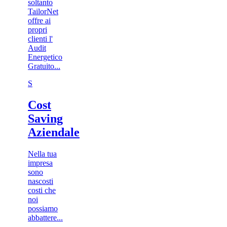
soltanto
TailorNet
offre ai
propri
clienti l'
Audit
Energetico
Gratuito...
S
Cost
Saving
Aziendale
Nella tua
impresa
sono
nascosti
costi che
noi
possiamo
abbattere...