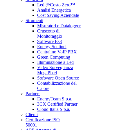
Led @Costo Zero™
Analisi Energetica
Cost Saving Aziendale
Strumenti
Misuratori e Datalogger
Cruscotto di
Monitoraggio
Software Es3
Energy Sentinel
Centralino VoIP PBX
Green Computing
Illuminazione a Led
Video Sorveglianza
MegaPixel
Software Open Source
Contabilizzazione del
Calore
Partners
EnergyTeam S.p.a.
3CX Certified Partner
Cloud Italia S.p.a.
Clienti
Certificazione ISO
50001