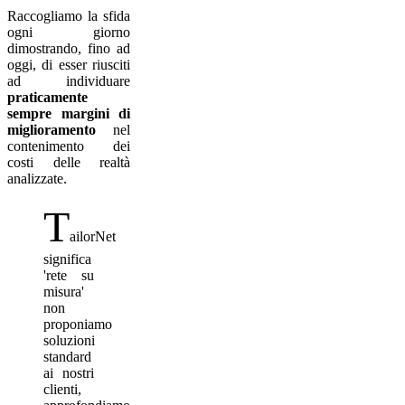
Raccogliamo la sfida
ogni giorno
dimostrando, fino ad
oggi, di esser riusciti
ad individuare
praticamente
sempre margini di
miglioramento
nel
contenimento dei
costi delle realtà
analizzate.
T
ailorNet
significa
'rete su
misura'
non
proponiamo
soluzioni
standard
ai nostri
clienti,