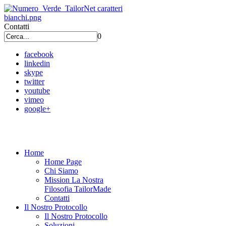
Contatti
0
facebook
linkedin
skype
twitter
youtube
vimeo
google+
Home
Home Page
Chi Siamo
Mission La Nostra
Filosofia TailorMade
Contatti
Il Nostro Protocollo
Il Nostro Protocollo
Soluzioni