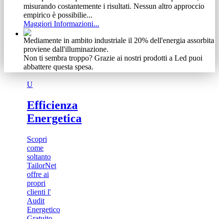
misurando costantemente i risultati. Nessun altro approccio
empirico è possibilie...
Maggiori Informazioni...
Mediamente in ambito industriale il 20% dell'energia assorbita
proviene dall'illuminazione.
Non ti sembra troppo? Grazie ai nostri prodotti a Led puoi
abbattere questa spesa.
Maggiori Informazioni...
U
Non abbiamo timore di condividere gli obiettivi raggiunti.
Se ti abbiamo incuriosito, guarda cosa siamo riusciti ad
Efficienza
ottenere ad investimento zero.
Energetica
Maggiori Informazioni...
Vediamo il cliente come un meccanismo complesso e delicato
Scopri
Ecco perchè, dalla nostra esperienza, abbiamo tratto vantaggio
come
specializzandoci in una vasta gamma di prodotti e servizi.
soltanto
Scoprili adesso
TailorNet
Maggiori Informazioni...
offre ai
propri
clienti l'
Audit
Energetico
Gratuito...