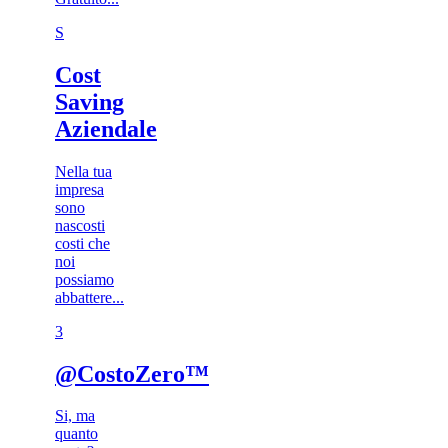
S
Cost
Saving
Aziendale
Nella tua
impresa
sono
nascosti
costi che
noi
possiamo
abbattere...
3​
@CostoZero™
Si, ma
quanto