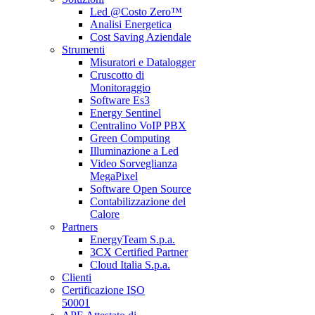
Led @Costo Zero™
Analisi Energetica
Cost Saving Aziendale
Strumenti
Misuratori e Datalogger
Cruscotto di
Monitoraggio
Software Es3
Energy Sentinel
Centralino VoIP PBX
Green Computing
Illuminazione a Led
Video Sorveglianza
MegaPixel
Software Open Source
Contabilizzazione del
Calore
Partners
EnergyTeam S.p.a.
3CX Certified Partner
Cloud Italia S.p.a.
Clienti
Certificazione ISO
50001