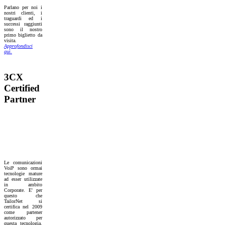
Parlano per noi i
nostri clienti, i
traguardi ed i
successi raggiunti
sono il nostro
primo biglietto da
visita.
Approfondisci
quì.
3CX
Certified
Partner
Le comunicazioni
VoiP sono ormai
tecnologie mature
ad esser utilizzate
in ambito
Corporate. E' per
questo che
TailorNet si
certifica nel 2009
come partener
autorizzato per
questa tecnologia.