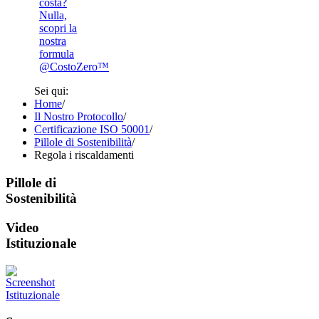
costa?
Nulla,
scopri la
nostra
formula
@CostoZero™
Sei qui:
Home
/
Il Nostro Protocollo
/
Certificazione ISO 50001
/
Pillole di Sostenibilità
/
Regola i riscaldamenti
Pillole di
Sostenibilità
Video
Istituzionale