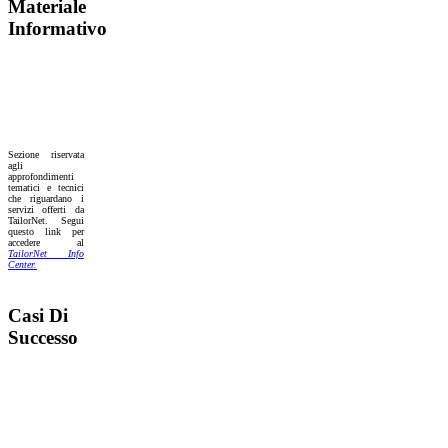
Materiale
Informativo
Sezione riservata
agli
approfondimenti
tematici e tecnici
che riguardano i
servizi offerti da
TailorNet. Segui
questo link per
accedere al
TailorNet Info
Center.
Casi Di
Successo