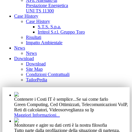
APE Attestato di
Prestazione Energetica
UNI TS 11300
Case History
Case History
S.T.S. S.p.a.
Irritrol S.r.l. Gruppo Toro
Risultati
Impatto Ambientale
News
News
Download
Download
Site Map
Condizioni Contrattuali
TailorPedia
Contenere i Costi IT è semplice...Se sai come farlo
Green Computing, Ced Ottimizzati, Telecomunicazioni VoIP,
Reti di calcolatori, Videosorveglianza su Ip
Maggiori Informazioni...
Monitorare e agire su dati certi è la nostra filosofia
Tutto parte dalla profilazione della situazione di partenza,